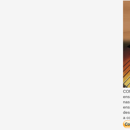
COM
ens
nas
ens
des
a c