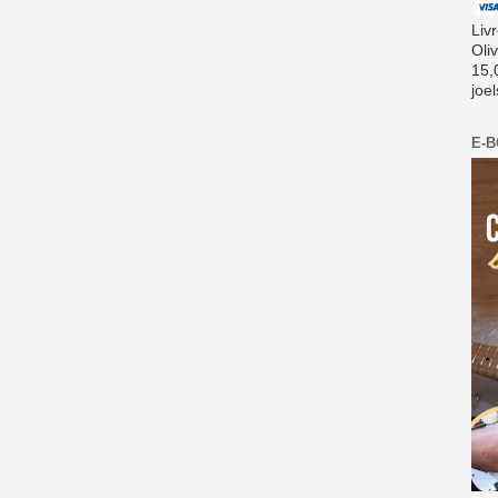
Liv
Oli
15,
joe
E-