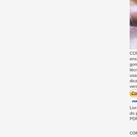
COM
ens
gom
téc
usa
dic
ver
Liv
do 
PDF
CO