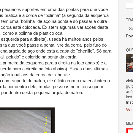
s de pequenos suportes em uma das pontas para que você
is prática é a corda de "bolinha" (a segunda da esquerda
TR
da tem uma "bolinha" de aço na ponta é só passar a outra
 a corda está colocada. Existem algumas variações desta
, como a bolinha de plástico oca.
Pow
a esquerda para a direita), usada há muitos anos pelos
ita que você passe a ponta livre da corda pelo furo do
QU
na argola de aço onde está a capa de "chenille". Só para
ial "peludo" e colorido na ponta da corda.
rimeira da esquerda para a direita na foto abaixo) e a
uerda para a direita na foto abaixo). Essas duas últimas
ação igual aos da corda de "chenille".
com suporte de náilon, ele é feito com o material interno
vio
gui
corda por dentro dele, muitas pessoas nem conseguem
acú
 por dentro desta pequena argola de náilon.
ins
Ins
Ver
ME