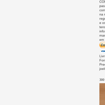
COM
pas
com
na 
reg
e o
ten
inf
man
em 
Liv
For
Pre
joe
300