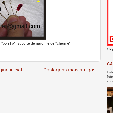
bolinha", suporte de náilon, e de "chenille".
Cli
CA
ina inicial
Postagens mais antigas
Est
fab
voc