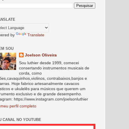
ANSLATE
ered by
Translate
EM SOU
Joelson Oliveira
Sou luthier desde 1999, comecei
consertando instrumentos musicais de
corda, como
lões,cavaquinhos,violinos, contrabaixos,banjos e
tarras. Hoje fabrico artesanalmente cavacos
sticos e ukulelês para músicos que querem um
trumento exclusivo e de grande desempenho.
tagram: https://www.instagram.com/joelsonluthier
 meu perfil completo
U CANAL NO YOUTUBE