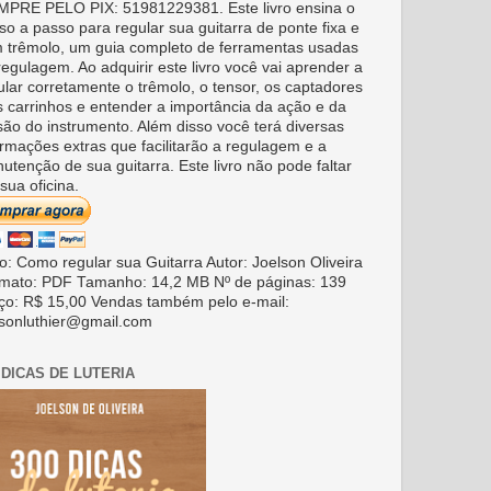
PRE PELO PIX: 51981229381. Este livro ensina o
so a passo para regular sua guitarra de ponte fixa e
 trêmolo, um guia completo de ferramentas usadas
regulagem. Ao adquirir este livro você vai aprender a
ular corretamente o trêmolo, o tensor, os captadores
s carrinhos e entender a importância da ação e da
são do instrumento. Além disso você terá diversas
ormações extras que facilitarão a regulagem e a
utenção de sua guitarra. Este livro não pode faltar
sua oficina.
ro: Como regular sua Guitarra Autor: Joelson Oliveira
mato: PDF Tamanho: 14,2 MB Nº de páginas: 139
ço: R$ 15,00 Vendas também pelo e-mail:
lsonluthier@gmail.com
 DICAS DE LUTERIA