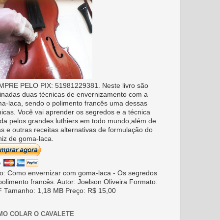
PRE PELO PIX: 51981229381. Neste livro são
inadas duas técnicas de envernizamento com a
a-laca, sendo o polimento francês uma dessas
nicas. Você vai aprender os segredos e a técnica
da pelos grandes luthiers em todo mundo,além de
as e outras receitas alternativas de formulação do
niz de goma-laca.
ro: Como envernizar com goma-laca - Os segredos
polimento francês. Autor: Joelson Oliveira Formato:
 Tamanho: 1,18 MB Preço: R$ 15,00
MO COLAR O CAVALETE