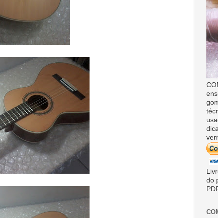
COM
ens
gom
téc
usa
dic
ver
Liv
do 
PDF
CO