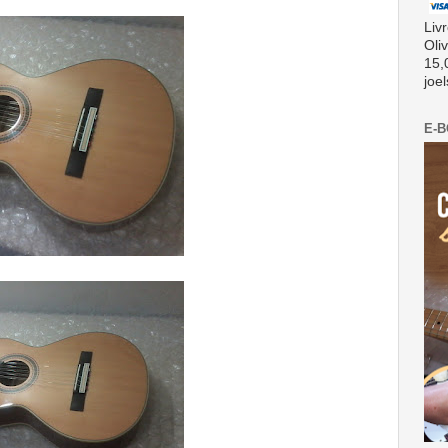
Liv
Oli
15,
joe
E-