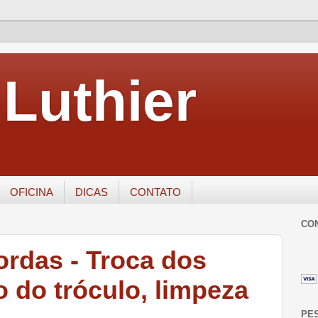
Luthier
OFICINA
DICAS
CONTATO
CO
ordas - Troca dos
o do tróculo, limpeza
PE