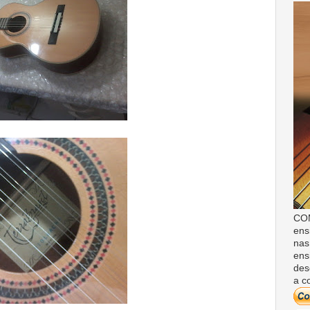
COM
ens
nas
ens
des
a c