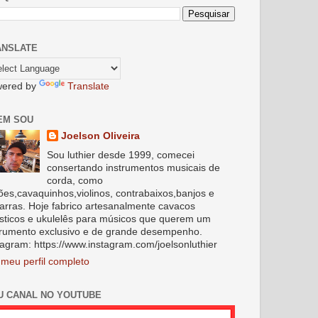
ANSLATE
ered by
Translate
EM SOU
Joelson Oliveira
Sou luthier desde 1999, comecei
consertando instrumentos musicais de
corda, como
lões,cavaquinhos,violinos, contrabaixos,banjos e
tarras. Hoje fabrico artesanalmente cavacos
sticos e ukulelês para músicos que querem um
trumento exclusivo e de grande desempenho.
tagram: https://www.instagram.com/joelsonluthier
 meu perfil completo
U CANAL NO YOUTUBE