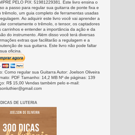
PRE PELO PIX: 51981229381. Este livro ensina o
so a passo para regular sua guitarra de ponte fixa e
 trêmolo, um guia completo de ferramentas usadas
regulagem. Ao adquirir este livro você vai aprender a
ular corretamente o trêmolo, o tensor, os captadores
s carrinhos e entender a importância da ação e da
são do instrumento. Além disso você terá diversas
ormações extras que facilitarão a regulagem e a
utenção de sua guitarra. Este livro não pode faltar
sua oficina.
ro: Como regular sua Guitarra Autor: Joelson Oliveira
mato: PDF Tamanho: 14,2 MB Nº de páginas: 139
ço: R$ 15,00 Vendas também pelo e-mail:
lsonluthier@gmail.com
 DICAS DE LUTERIA