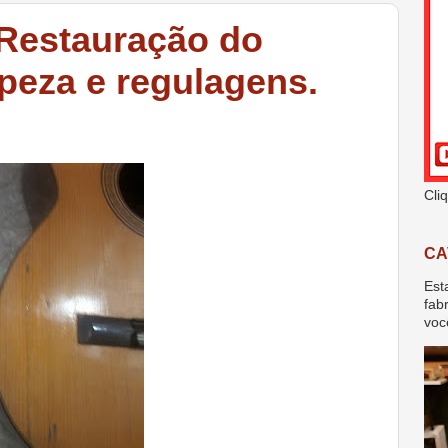
- Restauração do
mpeza e regulagens.
Cli
CA
Est
fab
voc