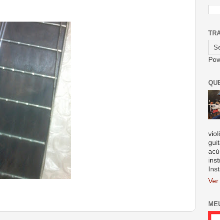
TR
Pow
QU
vio
gui
acú
ins
Ins
Ver
ME