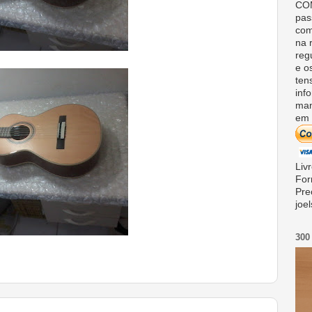
COM
pas
com
na 
reg
e o
ten
inf
man
em 
Liv
For
Pre
joe
300