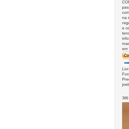
COM
pas
com
na 
reg
e o
ten
inf
man
em 
Liv
For
Pre
joe
300