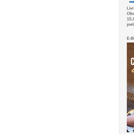
Liv
Oli
15,
joe
E-