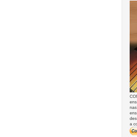
COM
ens
nas
ens
des
a c