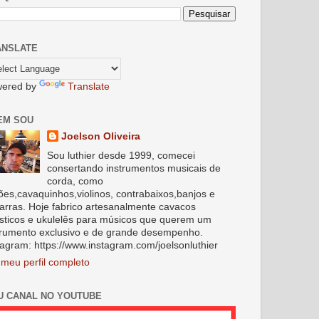
ANSLATE
ered by
Translate
EM SOU
Joelson Oliveira
Sou luthier desde 1999, comecei
consertando instrumentos musicais de
corda, como
lões,cavaquinhos,violinos, contrabaixos,banjos e
tarras. Hoje fabrico artesanalmente cavacos
sticos e ukulelês para músicos que querem um
trumento exclusivo e de grande desempenho.
tagram: https://www.instagram.com/joelsonluthier
 meu perfil completo
U CANAL NO YOUTUBE