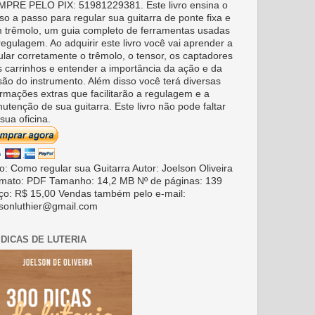
PRE PELO PIX: 51981229381. Este livro ensina o
so a passo para regular sua guitarra de ponte fixa e
 trêmolo, um guia completo de ferramentas usadas
regulagem. Ao adquirir este livro você vai aprender a
ular corretamente o trêmolo, o tensor, os captadores
s carrinhos e entender a importância da ação e da
são do instrumento. Além disso você terá diversas
ormações extras que facilitarão a regulagem e a
utenção de sua guitarra. Este livro não pode faltar
sua oficina.
ro: Como regular sua Guitarra Autor: Joelson Oliveira
mato: PDF Tamanho: 14,2 MB Nº de páginas: 139
ço: R$ 15,00 Vendas também pelo e-mail:
lsonluthier@gmail.com
 DICAS DE LUTERIA