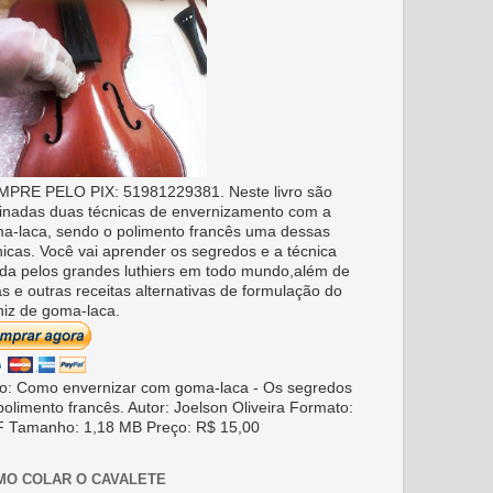
PRE PELO PIX: 51981229381. Neste livro são
inadas duas técnicas de envernizamento com a
a-laca, sendo o polimento francês uma dessas
nicas. Você vai aprender os segredos e a técnica
da pelos grandes luthiers em todo mundo,além de
as e outras receitas alternativas de formulação do
niz de goma-laca.
ro: Como envernizar com goma-laca - Os segredos
polimento francês. Autor: Joelson Oliveira Formato:
 Tamanho: 1,18 MB Preço: R$ 15,00
MO COLAR O CAVALETE