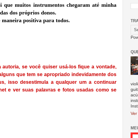
ei que muitos instrumentos chegaram até minha
adas dos próprios donos.
 maneira positiva para todos.
TR
Pow
QU
autoria, se você quiser usá-los fique a vontade,
 alguns que tem se apropriado indevidamente dos
s, isso desestimula a qualquer um a continuar
vio
gui
net e ver suas palavras e fotos usadas como se
acú
ins
Ins
Ver
ME