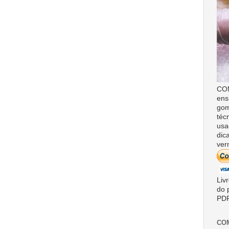
COM
ens
gom
téc
usa
dic
ver
Liv
do 
PDF
CO