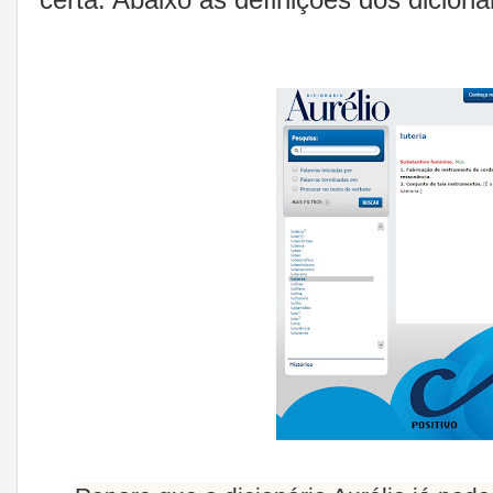
certa. Abaixo as definições dos dicioná