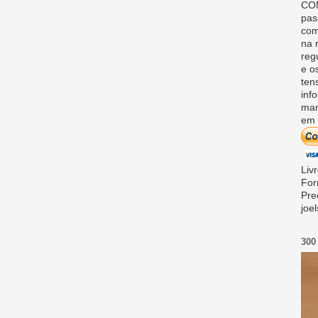
COM
pas
com
na 
reg
e o
ten
inf
man
em 
Liv
For
Pre
joe
300