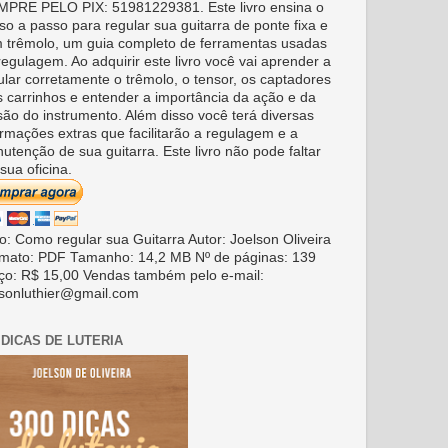
PRE PELO PIX: 51981229381. Este livro ensina o
so a passo para regular sua guitarra de ponte fixa e
 trêmolo, um guia completo de ferramentas usadas
regulagem. Ao adquirir este livro você vai aprender a
ular corretamente o trêmolo, o tensor, os captadores
s carrinhos e entender a importância da ação e da
são do instrumento. Além disso você terá diversas
ormações extras que facilitarão a regulagem e a
utenção de sua guitarra. Este livro não pode faltar
sua oficina.
ro: Como regular sua Guitarra Autor: Joelson Oliveira
mato: PDF Tamanho: 14,2 MB Nº de páginas: 139
ço: R$ 15,00 Vendas também pelo e-mail:
lsonluthier@gmail.com
 DICAS DE LUTERIA