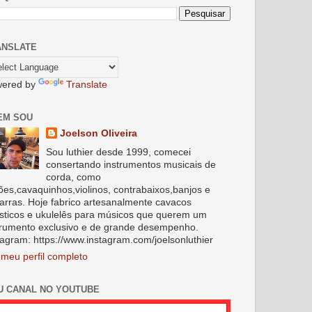
ANSLATE
ered by
Translate
EM SOU
Joelson Oliveira
Sou luthier desde 1999, comecei
consertando instrumentos musicais de
corda, como
lões,cavaquinhos,violinos, contrabaixos,banjos e
tarras. Hoje fabrico artesanalmente cavacos
sticos e ukulelês para músicos que querem um
trumento exclusivo e de grande desempenho.
tagram: https://www.instagram.com/joelsonluthier
 meu perfil completo
U CANAL NO YOUTUBE