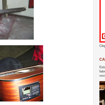
Cli
CA
Est
fab
voc