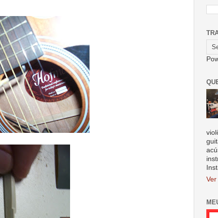
TR
Pow
QU
vio
gui
acú
ins
Ins
Ver
ME