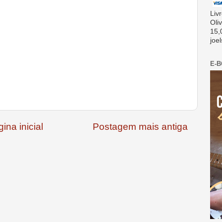
Liv
Oli
15,
joe
E-
ina inicial
Postagem mais antiga