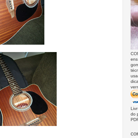
COM
ens
gom
téc
usa
dic
ver
Liv
do 
PDF
CO