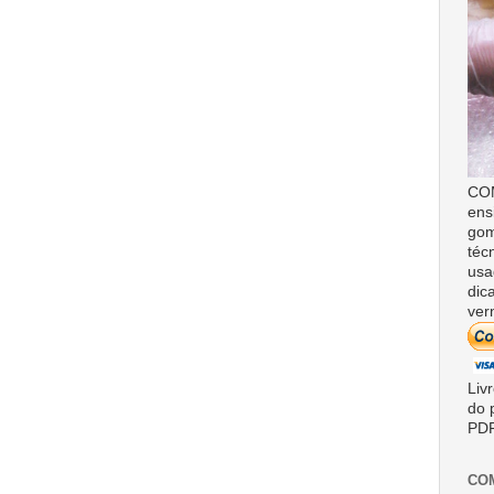
COM
ens
gom
téc
usa
dic
ver
Liv
do 
PDF
CO