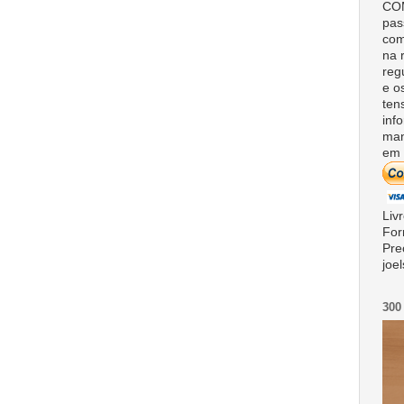
COM
pas
com
na 
reg
e o
ten
inf
man
em 
Liv
For
Pre
joe
300