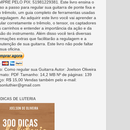
PRE PELO PIX: 51981229381. Este livro ensina o
so a passo para regular sua guitarra de ponte fixa e
 trêmolo, um guia completo de ferramentas usadas
regulagem. Ao adquirir este livro você vai aprender a
ular corretamente o trêmolo, o tensor, os captadores
s carrinhos e entender a importância da ação e da
são do instrumento. Além disso você terá diversas
ormações extras que facilitarão a regulagem e a
utenção de sua guitarra. Este livro não pode faltar
sua oficina.
ro: Como regular sua Guitarra Autor: Joelson Oliveira
mato: PDF Tamanho: 14,2 MB Nº de páginas: 139
ço: R$ 15,00 Vendas também pelo e-mail:
lsonluthier@gmail.com
 DICAS DE LUTERIA