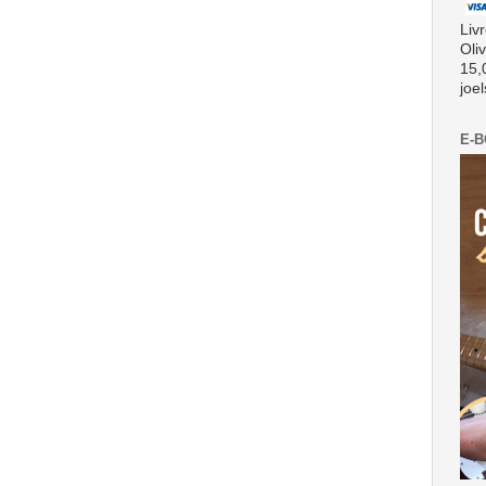
Liv
Oli
15,
joe
E-