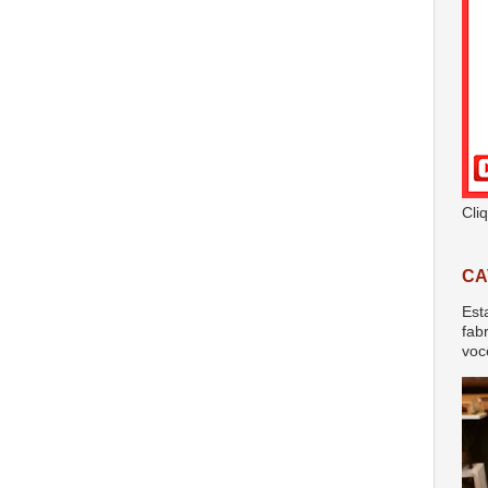
Cli
CA
Est
fab
voc