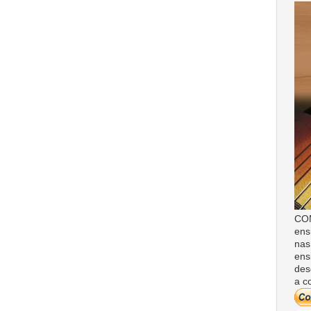
COM
ens
nas
ens
des
a c