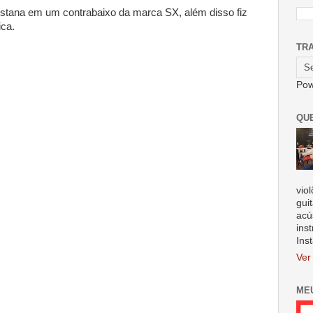
estana em um contrabaixo da marca SX, além disso fiz
ica.
TR
Pow
QU
vio
gui
acú
ins
Ins
Ver
ME