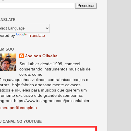
ANSLATE
ered by
Translate
EM SOU
Joelson Oliveira
Sou luthier desde 1999, comecei
consertando instrumentos musicais de
corda, como
lões,cavaquinhos,violinos, contrabaixos,banjos e
tarras. Hoje fabrico artesanalmente cavacos
sticos e ukulelês para músicos que querem um
trumento exclusivo e de grande desempenho.
tagram: https://www.instagram.com/joelsonluthier
 meu perfil completo
U CANAL NO YOUTUBE