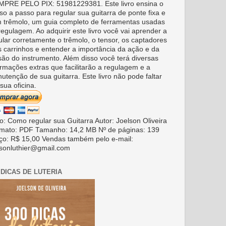
PRE PELO PIX: 51981229381. Este livro ensina o
so a passo para regular sua guitarra de ponte fixa e
 trêmolo, um guia completo de ferramentas usadas
regulagem. Ao adquirir este livro você vai aprender a
ular corretamente o trêmolo, o tensor, os captadores
s carrinhos e entender a importância da ação e da
são do instrumento. Além disso você terá diversas
ormações extras que facilitarão a regulagem e a
utenção de sua guitarra. Este livro não pode faltar
sua oficina.
ro: Como regular sua Guitarra Autor: Joelson Oliveira
mato: PDF Tamanho: 14,2 MB Nº de páginas: 139
ço: R$ 15,00 Vendas também pelo e-mail:
lsonluthier@gmail.com
 DICAS DE LUTERIA