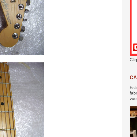
Cli
CA
Est
fab
voc