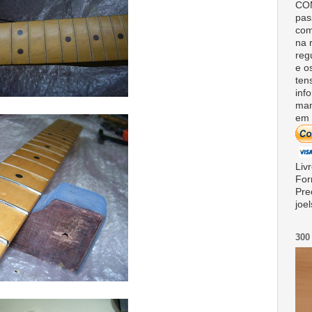
COM
pas
com
na 
reg
e o
ten
inf
man
em 
Liv
For
Pre
joe
300