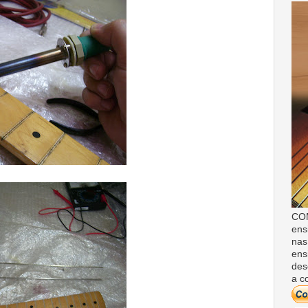
COM
ens
nas
ens
des
a c