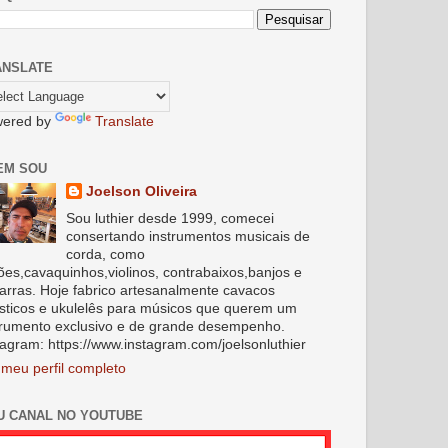
ANSLATE
ered by
Translate
EM SOU
Joelson Oliveira
Sou luthier desde 1999, comecei
consertando instrumentos musicais de
corda, como
lões,cavaquinhos,violinos, contrabaixos,banjos e
tarras. Hoje fabrico artesanalmente cavacos
sticos e ukulelês para músicos que querem um
trumento exclusivo e de grande desempenho.
tagram: https://www.instagram.com/joelsonluthier
 meu perfil completo
U CANAL NO YOUTUBE