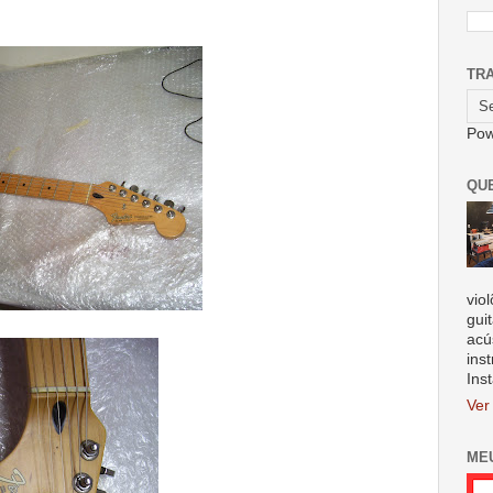
TR
Pow
QU
vio
gui
acú
ins
Ins
Ver
ME