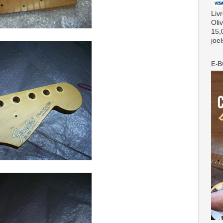
Liv
Oli
15,
joe
E-