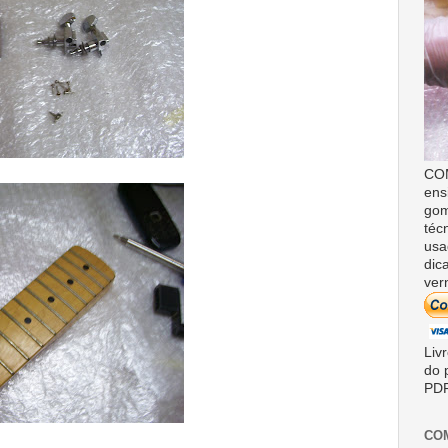
COM
ens
gom
téc
usa
dic
ver
Liv
do 
PDF
CO