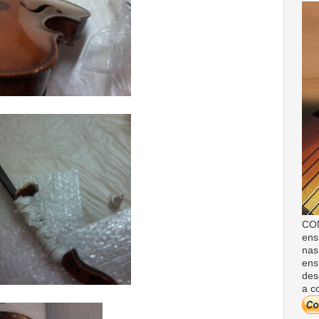
COM
ens
nas
ens
des
a c