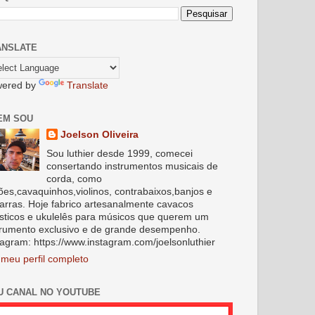
ANSLATE
ered by
Translate
EM SOU
Joelson Oliveira
Sou luthier desde 1999, comecei
consertando instrumentos musicais de
corda, como
lões,cavaquinhos,violinos, contrabaixos,banjos e
tarras. Hoje fabrico artesanalmente cavacos
sticos e ukulelês para músicos que querem um
trumento exclusivo e de grande desempenho.
tagram: https://www.instagram.com/joelsonluthier
 meu perfil completo
U CANAL NO YOUTUBE