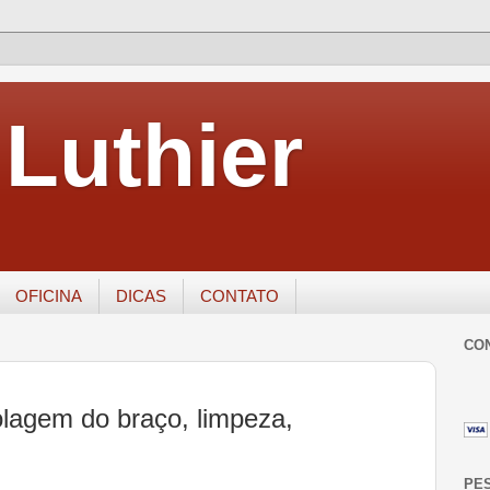
Luthier
OFICINA
DICAS
CONTATO
CO
olagem do braço, limpeza,
PE