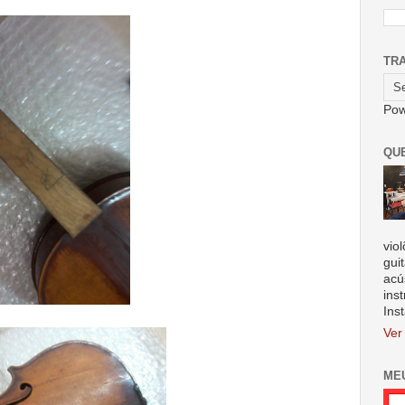
TR
Pow
QU
vio
gui
acú
ins
Ins
Ver
ME