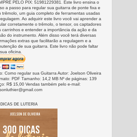
PRE PELO PIX: 51981229381. Este livro ensina o
so a passo para regular sua guitarra de ponte fixa e
 trêmolo, um guia completo de ferramentas usadas
regulagem. Ao adquirir este livro você vai aprender a
ular corretamente o trêmolo, o tensor, os captadores
s carrinhos e entender a importância da ação e da
são do instrumento. Além disso você terá diversas
ormações extras que facilitarão a regulagem e a
utenção de sua guitarra. Este livro não pode faltar
sua oficina.
ro: Como regular sua Guitarra Autor: Joelson Oliveira
mato: PDF Tamanho: 14,2 MB Nº de páginas: 139
ço: R$ 15,00 Vendas também pelo e-mail:
lsonluthier@gmail.com
 DICAS DE LUTERIA