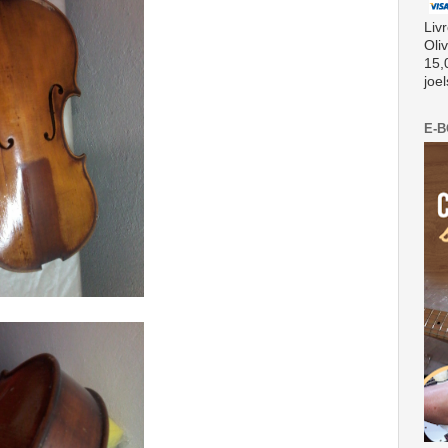
Liv
Oli
15,
joe
E-