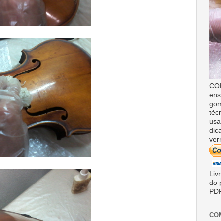
COM
ens
gom
téc
usa
dic
ver
Liv
do 
PDF
CO