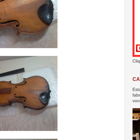
Cli
CA
Est
fab
voc