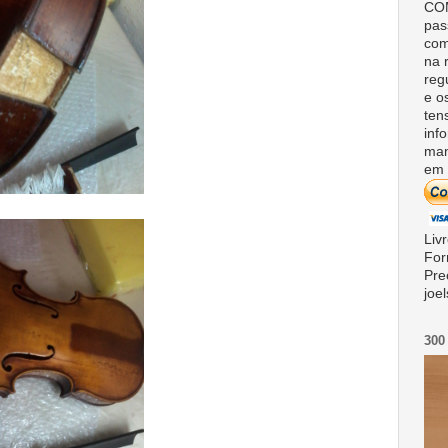
COM
pas
com
na 
reg
e o
ten
inf
man
em 
Liv
For
Pre
joe
300