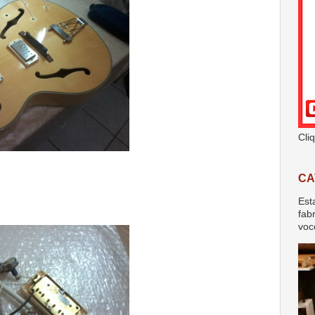
Cli
CA
Est
fab
voc