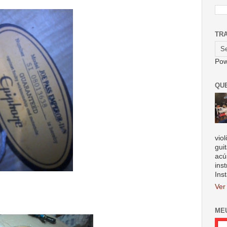
TR
Pow
QU
vio
gui
acú
ins
Ins
Ver
ME