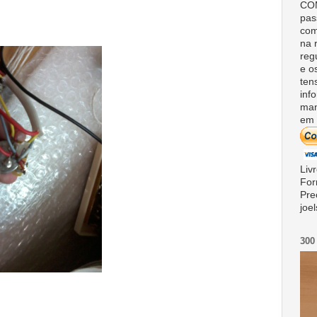
COM
pas
com
na 
reg
e o
ten
inf
man
em 
Liv
For
Pre
joe
300