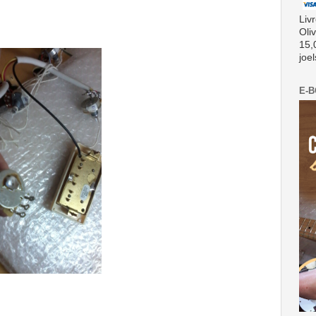
Liv
Oli
15,
joe
E-