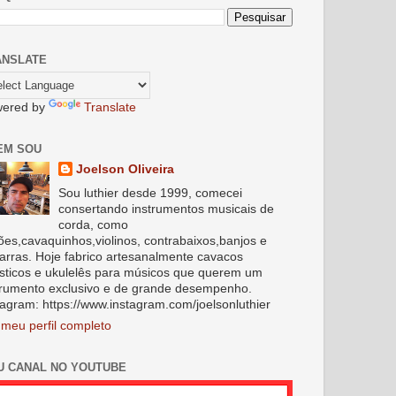
ANSLATE
ered by
Translate
EM SOU
Joelson Oliveira
Sou luthier desde 1999, comecei
consertando instrumentos musicais de
corda, como
lões,cavaquinhos,violinos, contrabaixos,banjos e
tarras. Hoje fabrico artesanalmente cavacos
sticos e ukulelês para músicos que querem um
trumento exclusivo e de grande desempenho.
tagram: https://www.instagram.com/joelsonluthier
 meu perfil completo
U CANAL NO YOUTUBE