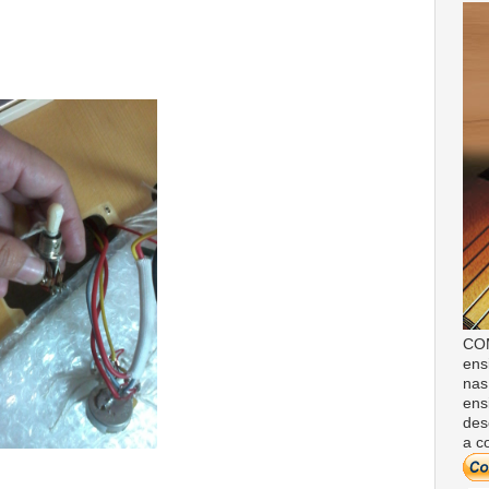
COM
ens
nas
ens
des
a c