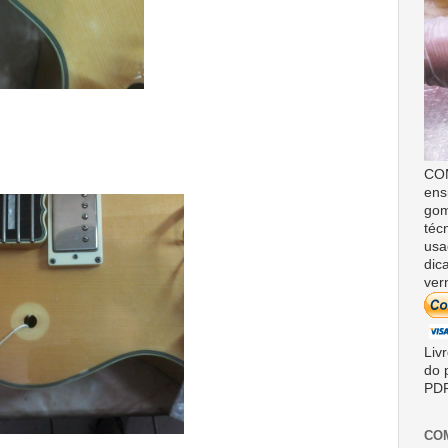
COM
ens
gom
téc
usa
dic
ver
Liv
do 
PDF
CO