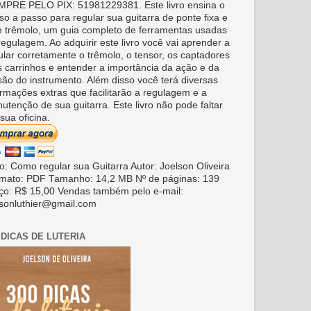
PRE PELO PIX: 51981229381. Este livro ensina o
so a passo para regular sua guitarra de ponte fixa e
 trêmolo, um guia completo de ferramentas usadas
regulagem. Ao adquirir este livro você vai aprender a
ular corretamente o trêmolo, o tensor, os captadores
s carrinhos e entender a importância da ação e da
são do instrumento. Além disso você terá diversas
ormações extras que facilitarão a regulagem e a
utenção de sua guitarra. Este livro não pode faltar
sua oficina.
ro: Como regular sua Guitarra Autor: Joelson Oliveira
mato: PDF Tamanho: 14,2 MB Nº de páginas: 139
ço: R$ 15,00 Vendas também pelo e-mail:
lsonluthier@gmail.com
 DICAS DE LUTERIA