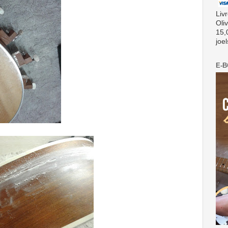
Liv
Oli
15,
joe
E-