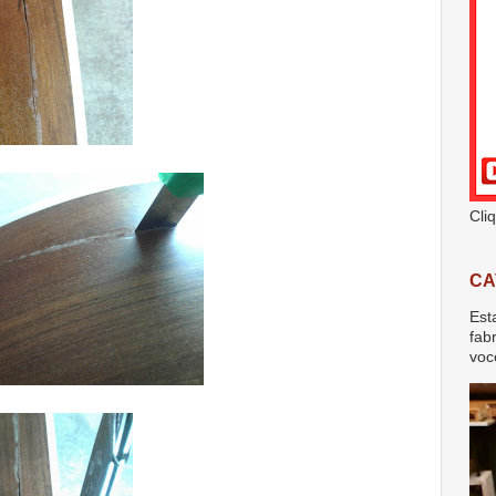
Cli
CA
Est
fab
voc