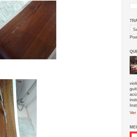
TR
Pow
QU
vio
gui
acú
ins
Ins
Ver
ME