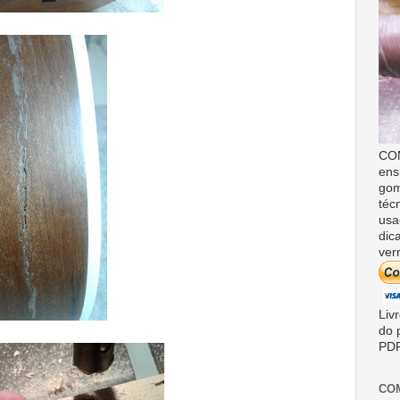
COM
ens
gom
téc
usa
dic
ver
Liv
do 
PDF
CO