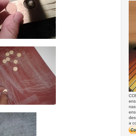
COM
ens
nas
ens
des
a c