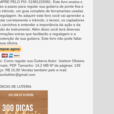
PRE PELO PIX: 51981229381. Este livro ensina o
so a passo para regular sua guitarra de ponte fixa e
 trêmolo, um guia completo de ferramentas usadas
regulagem. Ao adquirir este livro você vai aprender a
ular corretamente o trêmolo, o tensor, os captadores
s carrinhos e entender a importância da ação e da
são do instrumento. Além disso você terá diversas
ormações extras que facilitarão a regulagem e a
utenção de sua guitarra. Este livro não pode faltar
sua oficina.
ro: Como regular sua Guitarra Autor: Joelson Oliveira
mato: PDF Tamanho: 14,2 MB Nº de páginas: 139
ço: R$ 15,00 Vendas também pelo e-mail:
lsonluthier@gmail.com
 DICAS DE LUTERIA