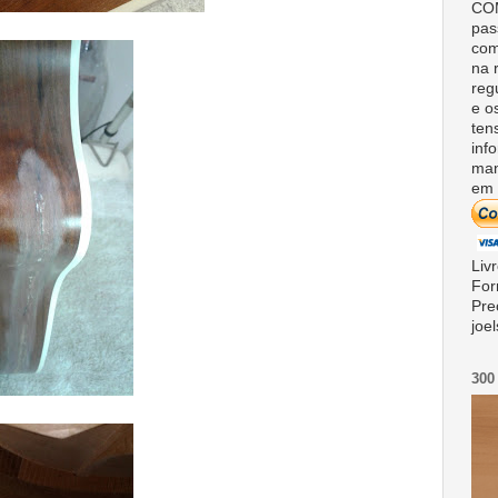
COM
pas
com
na 
reg
e o
ten
inf
man
em 
Liv
For
Pre
joe
300