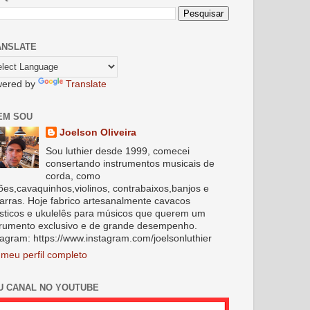
ANSLATE
ered by
Translate
EM SOU
Joelson Oliveira
Sou luthier desde 1999, comecei
consertando instrumentos musicais de
corda, como
lões,cavaquinhos,violinos, contrabaixos,banjos e
tarras. Hoje fabrico artesanalmente cavacos
sticos e ukulelês para músicos que querem um
trumento exclusivo e de grande desempenho.
tagram: https://www.instagram.com/joelsonluthier
 meu perfil completo
U CANAL NO YOUTUBE