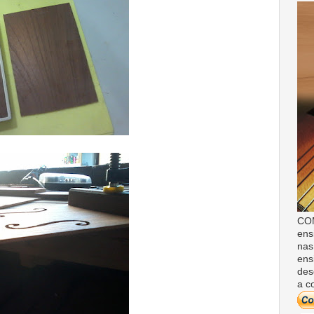
COM
ens
nas
ens
des
a c