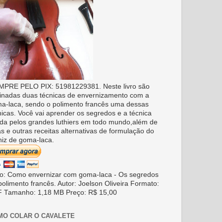
PRE PELO PIX: 51981229381. Neste livro são
inadas duas técnicas de envernizamento com a
a-laca, sendo o polimento francês uma dessas
nicas. Você vai aprender os segredos e a técnica
da pelos grandes luthiers em todo mundo,além de
as e outras receitas alternativas de formulação do
niz de goma-laca.
ro: Como envernizar com goma-laca - Os segredos
polimento francês. Autor: Joelson Oliveira Formato:
 Tamanho: 1,18 MB Preço: R$ 15,00
MO COLAR O CAVALETE