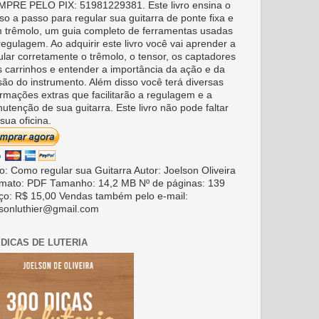
PRE PELO PIX: 51981229381. Este livro ensina o
so a passo para regular sua guitarra de ponte fixa e
 trêmolo, um guia completo de ferramentas usadas
regulagem. Ao adquirir este livro você vai aprender a
ular corretamente o trêmolo, o tensor, os captadores
s carrinhos e entender a importância da ação e da
são do instrumento. Além disso você terá diversas
ormações extras que facilitarão a regulagem e a
utenção de sua guitarra. Este livro não pode faltar
sua oficina.
ro: Como regular sua Guitarra Autor: Joelson Oliveira
mato: PDF Tamanho: 14,2 MB Nº de páginas: 139
ço: R$ 15,00 Vendas também pelo e-mail:
lsonluthier@gmail.com
 DICAS DE LUTERIA