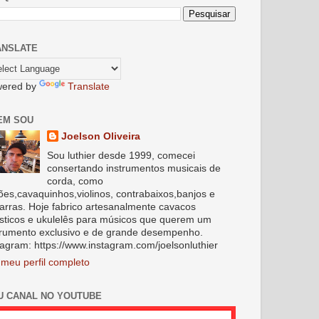
ANSLATE
ered by
Translate
EM SOU
Joelson Oliveira
Sou luthier desde 1999, comecei
consertando instrumentos musicais de
corda, como
lões,cavaquinhos,violinos, contrabaixos,banjos e
tarras. Hoje fabrico artesanalmente cavacos
sticos e ukulelês para músicos que querem um
trumento exclusivo e de grande desempenho.
tagram: https://www.instagram.com/joelsonluthier
 meu perfil completo
U CANAL NO YOUTUBE