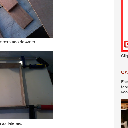
ompensado de 4mm.
Cli
CA
Est
fab
voc
 as laterais.