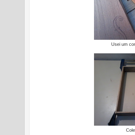
Usei um c
Colei