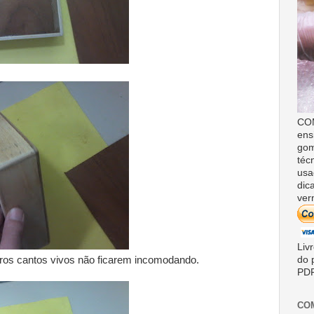
COM
ens
gom
téc
usa
dic
ver
Liv
 pros cantos vivos não ficarem incomodando.
do 
PDF
CO