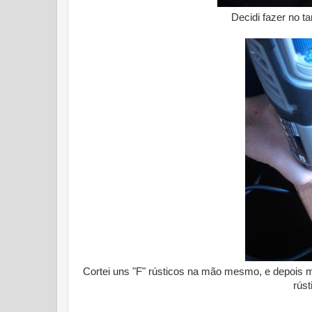
Decidi fazer no t
Cortei uns "F" rústicos na mão mesmo, e depois m
rús