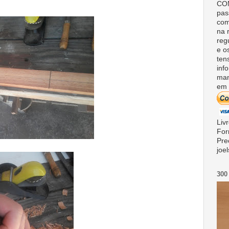
COM
pas
com
na 
reg
e o
ten
inf
man
em 
Liv
For
Pre
joe
300