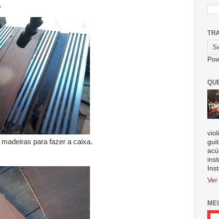
.
TR
Pow
QU
vio
madeiras para fazer a caixa.
gui
acú
ins
Ins
Ver
ME