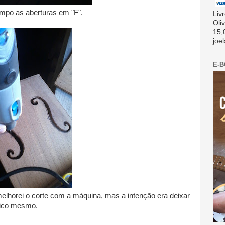
ampo as aberturas em "F".
Liv
Oli
15,
joe
E-
elhorei o corte com a máquina, mas a intenção era deixar
tico mesmo.