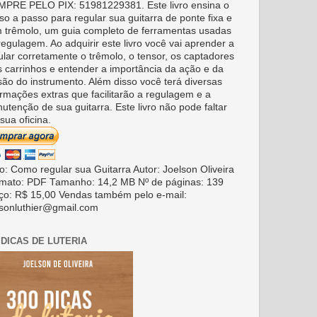
PRE PELO PIX: 51981229381. Este livro ensina o
so a passo para regular sua guitarra de ponte fixa e
 trêmolo, um guia completo de ferramentas usadas
regulagem. Ao adquirir este livro você vai aprender a
ular corretamente o trêmolo, o tensor, os captadores
s carrinhos e entender a importância da ação e da
são do instrumento. Além disso você terá diversas
ormações extras que facilitarão a regulagem e a
utenção de sua guitarra. Este livro não pode faltar
sua oficina.
ro: Como regular sua Guitarra Autor: Joelson Oliveira
mato: PDF Tamanho: 14,2 MB Nº de páginas: 139
ço: R$ 15,00 Vendas também pelo e-mail:
lsonluthier@gmail.com
 DICAS DE LUTERIA