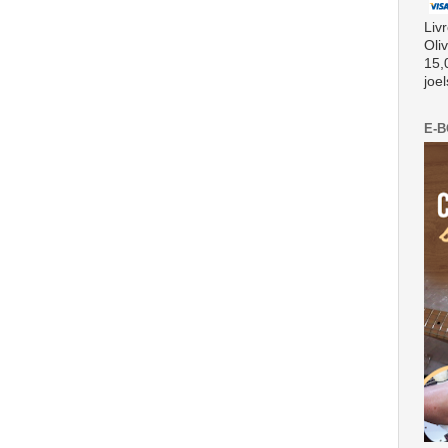
Liv
Oli
15,
joe
E-