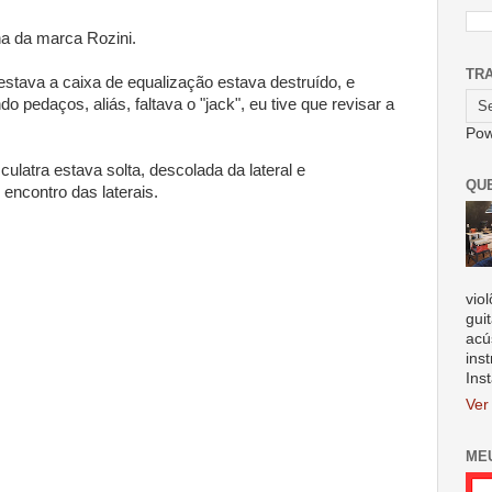
a da marca Rozini.
TR
tava a caixa de equalização estava destruído, e
 pedaços, aliás, faltava o "jack", eu tive que revisar a
Pow
ulatra estava solta, descolada da lateral e
QU
encontro das laterais.
vio
gui
acú
ins
Ins
Ver
ME