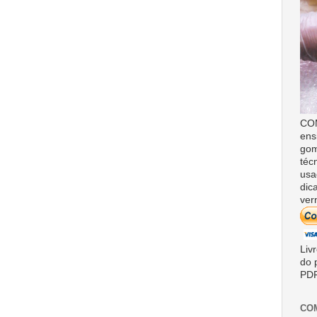
COM
ens
gom
téc
usa
dic
ver
Liv
do 
PDF
CO