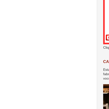
Cli
CA
Est
fab
voc