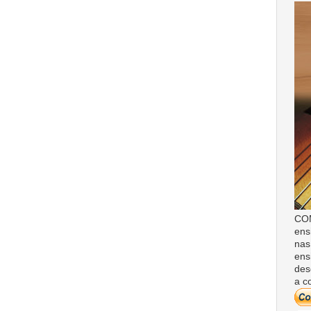
COM
ens
nas
ens
des
a c