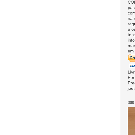
COM
pas
com
na 
reg
e o
ten
inf
man
em 
Liv
For
Pre
joe
300