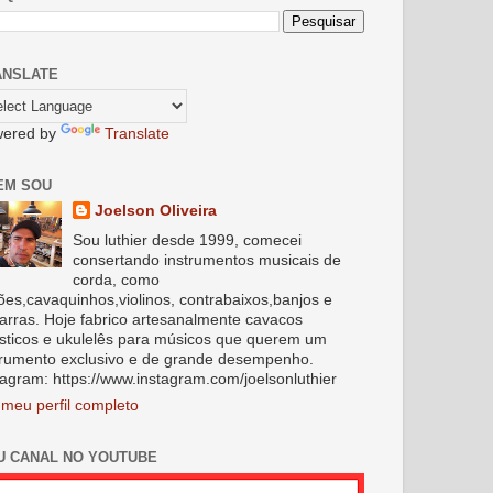
ANSLATE
ered by
Translate
EM SOU
Joelson Oliveira
Sou luthier desde 1999, comecei
consertando instrumentos musicais de
corda, como
lões,cavaquinhos,violinos, contrabaixos,banjos e
tarras. Hoje fabrico artesanalmente cavacos
sticos e ukulelês para músicos que querem um
trumento exclusivo e de grande desempenho.
tagram: https://www.instagram.com/joelsonluthier
 meu perfil completo
U CANAL NO YOUTUBE